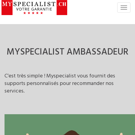
S
w
i
t
c
h
N
MYSPECIALIST
AMBASSADEUR
a
v
i
g
C’est très simple ! Myspecialist vous fournit des
a
supports personnalisés pour recommander nos
t
services.
i
o
n