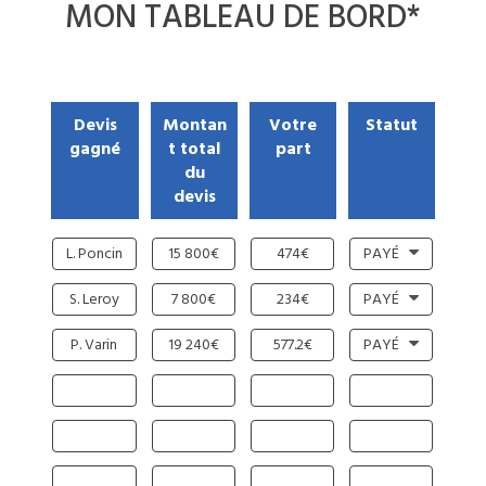
MON
TABLEAU DE BORD
*
Devis
Montan
Votre
Statut
gagné
t total
part
du
devis
L. Poncin
15 800€
474€
PAYÉ
S. Leroy
7 800€
234€
PAYÉ
P. Varin
19 240€
577.2€
PAYÉ