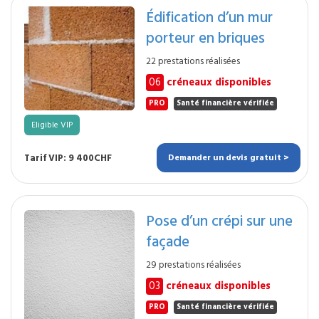
Édification d’un mur
porteur en briques
22 prestations réalisées
06
créneaux disponibles
PRO
Santé financière vérifiée
Eligible VIP
Tarif VIP: 9 400CHF
Demander un devis gratuit >
Pose d’un crépi sur une
façade
29 prestations réalisées
03
créneaux disponibles
PRO
Santé financière vérifiée