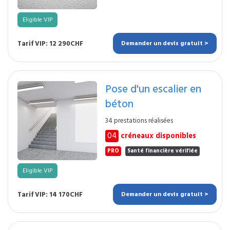
Eligible VIP
Tarif VIP: 12 290CHF
Demander un devis gratuit >
Pose d'un escalier en
béton
34 prestations réalisées
04
créneaux disponibles
PRO
Santé financière vérifiée
Eligible VIP
Tarif VIP: 14 170CHF
Demander un devis gratuit >