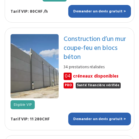
Tarif VIP: 80CHF /h
Demander un devis gratuit >
Construction d’un mur
coupe-feu en blocs
béton
34 prestations réalisées
04
créneaux disponibles
PRO
Santé financière vérifiée
Eligible VIP
Tarif VIP: 11 280CHF
Demander un devis gratuit >