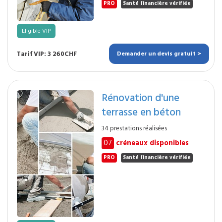
PRO
Santé financière vérifiée
Eligible VIP
Tarif VIP: 3 260CHF
Demander un devis gratuit >
Rénovation d'une
terrasse en béton
34 prestations réalisées
07
créneaux disponibles
PRO
Santé financière vérifiée